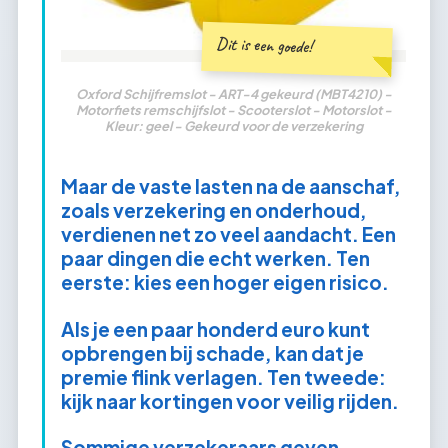
Dit is een goede!
Oxford Schijfremslot - ART-4 gekeurd (MBT4210) -
Motorfiets remschijfslot - Scooterslot - Motorslot -
Kleur: geel - Gekeurd voor de verzekering
Maar de vaste lasten na de aanschaf,
zoals verzekering en onderhoud,
verdienen net zo veel aandacht. Een
paar dingen die echt werken. Ten
eerste: kies een hoger eigen risico.
Als je een paar honderd euro kunt
opbrengen bij schade, kan dat je
premie flink verlagen. Ten tweede:
kijk naar kortingen voor veilig rijden.
Sommige verzekeraars geven