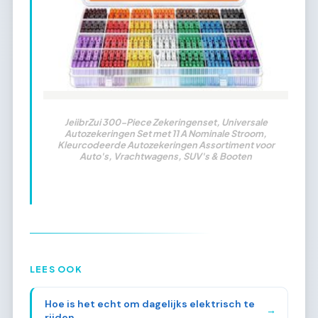
JeiibrZui 300-Piece Zekeringenset, Universale
Autozekeringen Set met 11 A Nominale Stroom,
Kleurcodeerde Autozekeringen Assortiment voor
Auto's, Vrachtwagens, SUV's & Booten
LEES OOK
Hoe is het echt om dagelijks elektrisch te
→
rijden