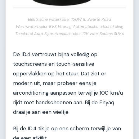
Elektrische waterkoker 150W 1L Zwarte Road
Warmwaterboiler RVS Voering Automatische uitschakeling
Theeketel Auto Sigarettenaansteker 12V voor Sedans SUV's
De ID.4 vertrouwt bijna volledig op
touchscreens en touch-sensitive
oppervlakken op het stuur. Dat ziet er
modern uit, maar probeer eens je
airconditioning aanpassen terwijl je 100 km/u
rijdt met handschoenen aan. Bij de Enyaq
draai je aan een wieltje.
Bij de ID.4 tik je op een scherm terwijl je van
de weg afkijkt.