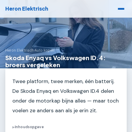
Heron Elektrisch
Heron Elektrisch
›
Auto kopen
Skoda Enyaq vs Volkswagen ID.4:
broers vergeleken
Twee platform, twee merken, één batterij.
De Skoda Enyaq en Volkswagen ID.4 delen
onder de motorkap bijna alles — maar toch
voelen ze anders aan als je erin zit.
Inhoudsopgave
▶