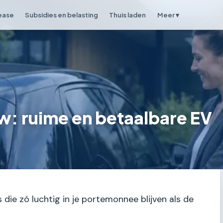
lease
Subsidies en belasting
Thuis laden
Meer ▾
w: ruime en betaalbare EV
's die zó luchtig in je portemonnee blijven als de