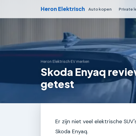
Heron Elektrisch
Auto kopen
Private 
Heron Elektrisch
›
EV merken
Skoda Enyaq revie
getest
Er zijn niet veel elektrische SUV
Skoda Enyaq.