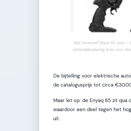
K&R Ventures® Black RC Auto – 
Afstandsbediening Auto voor Kin
De bijtelling voor elektrische aut
de catalogusprijs tot circa €30.0
Maar let op: de Enyaq 85 zit qua
waardoor een deel tegen het hoger
uit.