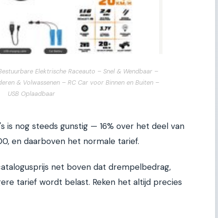
Bestuurbare Elektrische Raceauto – Snel & Wendbaar –
deren & Volwassenen – RC Car voor Binnen en Buiten –
USB Oplaadbaar
o's is nog steeds gunstig — 16% over het deel van
00, en daarboven het normale tarief.
 catalogusprijs net boven dat drempelbedrag,
e tarief wordt belast. Reken het altijd precies