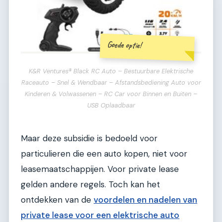
Goede optie!
K&R Ventures® Black RC Auto – Bestuurbare Elektrische
Raceauto – Snel & Wendbaar – Afstandsbediening Auto voor
Kinderen & Volwassenen – RC Car voor Binnen en Buiten –
USB Oplaadbaar
Maar deze subsidie is bedoeld voor
particulieren die een auto kopen, niet voor
leasemaatschappijen. Voor private lease
gelden andere regels. Toch kan het
ontdekken van de
voordelen en nadelen van
private lease voor een elektrische auto