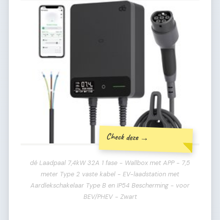
Check deze →
dé Laadpaal 7,4kW 32A 1 fase - Wallbox met APP - 7,5
meter Type 2 vaste kabel - EV-laadstation met
Aardlekschakelaar Type B en IP54 Bescherming - voor
BEV/PHEV - Zwart