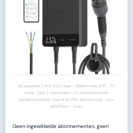
dé Laadpaal 7,4kW 32A 1 fase - Wallbox met APP - 7,5
meter Type 2 vaste kabel - EV-laadstation met
Aardlekschakelaar Type B en IP54 Bescherming - voor
BEV/PHEV - Zwart
Geen ingewikkelde abonnementen, geen