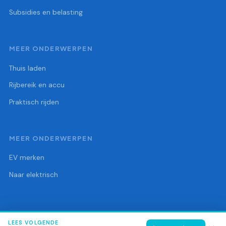
Subsidies en belasting
MEER ONDERWERPEN
Thuis laden
Rijbereik en accu
Praktisch rijden
MEER ONDERWERPEN
EV merken
Naar elektrisch
LEES VOLGENDE
© 2026 Heron Elektrisch
Alle rechten voorbehouden.