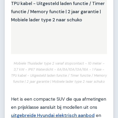
Mobiele Thuislader type 2 vanaf stopcontact - 10 meter -
3,7 kW - IP67 Waterdicht - 6A/8A/10A/13A/16A - 1 Fase -
TPU kabel - Uitgesteld laden functie / Timer functie / Memory
functie | 2 jaar garantie | Mobiele lader type 2 naar schuko
Het is een compacte SUV die qua afmetingen
en prijsklasse aansluit bij modellen uit ons
uitgebreide Hyundai elektrisch aanbod
en