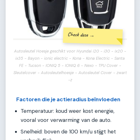
Check deze →
Autosleutel Hoesje geschikt voor Hyundai i20 - i30 - ix20 -
ix35 - Bayon - ionic electric - Kona - Kona Electric - Santa
FE - Tucson - IONIQ 5 - IONIQ 6 - Nexo - TPU Cover -
Sleutelcover - Autosleutelhoesje - Autosleutel Cover - zwart
-z
Factoren die je actieradius beïnvloeden
Temperatuur: koud weer kost energie,
vooral voor verwarming van de auto.
Snelheid: boven de 100 km/u stijgt het