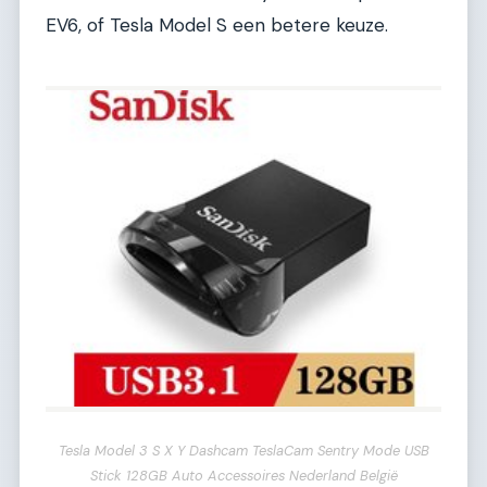
EV6, of Tesla Model S een betere keuze.
Tesla Model 3 S X Y Dashcam TeslaCam Sentry Mode USB
Stick 128GB Auto Accessoires Nederland België