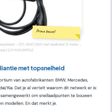
Prima keuze!
ssysteem - (3,7-11kW) (16A) met laadkabel 12 meter -
zwart (LP-PVIOJMP71J)
liantie met topsnelheid
sortium van autofabrikanten: BMW, Mercedes,
/Kia. Dat je al vertelt waarom dit netwerk er is:
n samengewerkt om snellaadpunten te bouwen
n modellen. En dat merkt je.