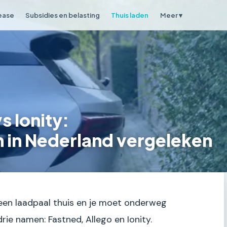
lease
Subsidies en belasting
Thuis laden
Meer ▾
s Ionity:
 in Nederland vergeleken
t geen laadpaal thuis en je moet onderweg
drie namen: Fastned, Allego en Ionity.