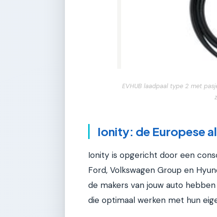
EVHUB laadpaal type 2 met pasje
Ionity: de Europese al
Ionity is opgericht door een con
Ford, Volkswagen Group en Hyundai
de makers van jouw auto hebbe
die optimaal werken met hun eige