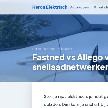
Heron Elektrisch
Auto kopen
Private 
Heron Elektrisch
›
Thuis laden
Fastned vs Allego v
snellaadnetwerken
Stel: je rijdt elektrisch, je heb
opladen. Dan kom je snel uit bij 