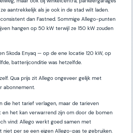
snelweg, maar ook bij winkelcentra, parkeergarages
e aantrekkelijk als je ook in de stad wilt laden.
r consistent dan Fastned. Sommige Allego-punten
lijven hangen op 50 kW terwijl ze 150 kW zouden
en Skoda Enyaq — op de ene locatie 120 kW, op
de, batterijconditie was hetzelfde.
zelf. Qua prijs zit Allego ongeveer gelijk met
er abonnement.
die het tarief verlagen, maar de tarieven
t en het kan verwarrend zijn om door de bomen
tisch vind: Allego werkt goed samen met
t niet per se een eigen Allego-pas te gebruiken.