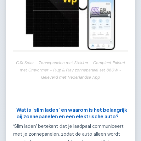
CJX Solar - Zonnepanelen met Stekker - Compleet Pakket
met Omvormer - Plug & Play zonnepaneel set 880W -
Geleverd met Nederlandse App
Wat is ‘slim laden’ en waarom is het belangrijk
bij zonnepanelen en een elektrische auto?
‘Slim laden’ betekent dat je laadpaal communiceert
met je zonnepanelen, zodat de auto alleen wordt