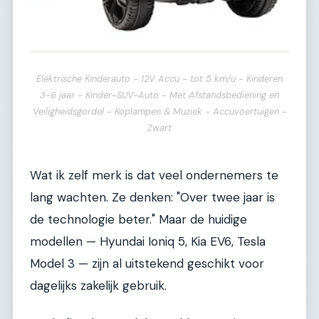
Elektrische Kinderauto - 12V Accu - tot 5 km/u - Kinderen
3-6 jaar - Kinder-SUV-Auto - Met Afstandsbediening en
Veiligheidsgordel - Koplampen & Muziek - Accuvoertuigen -
Zwart
Wat ik zelf merk is dat veel ondernemers te
lang wachten. Ze denken: "Over twee jaar is
de technologie beter." Maar de huidige
modellen — Hyundai Ioniq 5, Kia EV6, Tesla
Model 3 — zijn al uitstekend geschikt voor
dagelijks zakelijk gebruik.