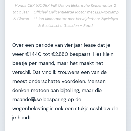
Honda CBR 1000RR Full Option Elektrische Kindermotor 2
tot 5 jaar – Officieel Gelicentieerde Motor met LED-Koplamp
& Claxon – Li-ion Kindermotor met Verwijderbare Zijwieltjes
& Realistische Geluiden – Rood
Over een periode van vier jaar lease dat je
weer €1.440 tot €2.880 bespaart. Het klein
beetje per maand, maar het maakt het
verschil. Dat vind ik trouwens een van de
meest onderschatte voordelen. Mensen
denken meteen aan bijtelling, maar die
maandelijkse besparing op de
wegenbelasting is ook een stukje cashflow die
je houdt.