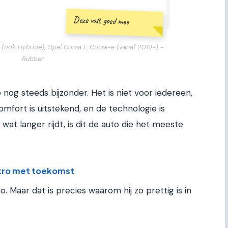
Deze valt goed mee
(ook Hybride), Opel Corsa F, Corsa-e (vanaf 2019-) -
Rubber
 nog steeds bijzonder. Het is niet voor iedereen,
comfort is uitstekend, en de technologie is
 wat langer rijdt, is dit de auto die het meeste
etro met toekomst
o. Maar dat is precies waarom hij zo prettig is in