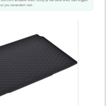
 bol.com affiliate-links. Koop je via deze links, dan krijgen
or jou verandert niet.