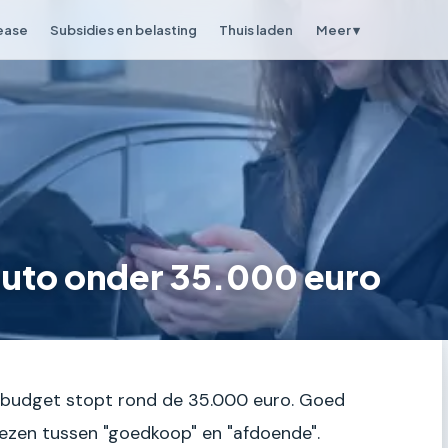
lease
Subsidies en belasting
Thuis laden
Meer ▾
auto onder 35.000 euro
 je budget stopt rond de 35.000 euro. Goed
kiezen tussen "goedkoop" en "afdoende".