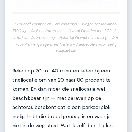
EveBase® Camper en Caravanweger - Wegen tot Maximaal
1500 kg - Stof en Waterdicht - Overal Opladen met USB-C -
Voorkom Overbelasting - Helpt bij Gewichtsverdeling - Ook
voor Aanhangwagens en Trailers - Aanbevolen voor Veilig
Wegverkeer
Reken op 20 tot 40 minuten laden bij een
snellocatie om van 20 naar 80 procent te
komen. En dan moet die snellocatie wel
beschikbaar zijn — met caravan op de
achteras betekent dat je een parkeerplek
nodig hebt die breed genoeg is en waar je
niet in de weg staat. Wat ik zelf doe: ik plan