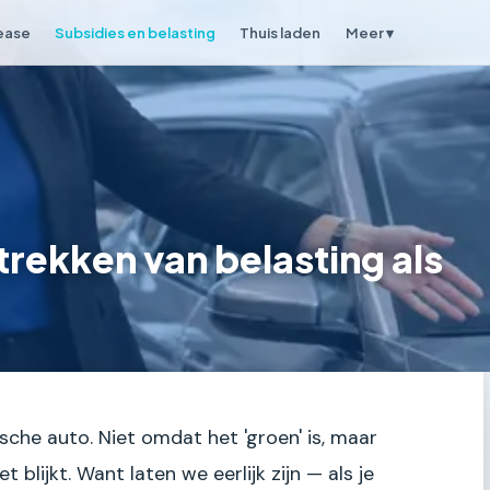
lease
Subsidies en belasting
Thuis laden
Meer ▾
trekken van belasting als
trische auto. Niet omdat het 'groen' is, maar
 blijkt. Want laten we eerlijk zijn — als je