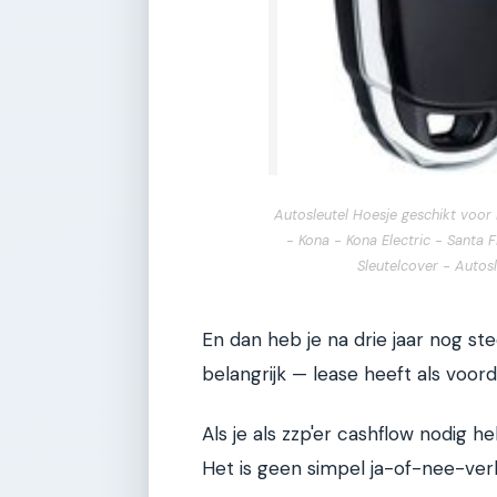
Autosleutel Hoesje geschikt voor 
- Kona - Kona Electric - Santa 
Sleutelcover - Autos
En dan heb je na drie jaar nog st
belangrijk — lease heeft als voord
Als je als zzp'er cashflow nodig heb
Het is geen simpel ja-of-nee-verh