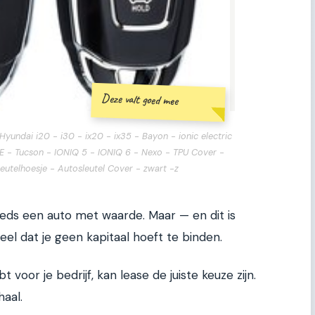
Deze valt goed mee
Hyundai i20 - i30 - ix20 - ix35 - Bayon - ionic electric
FE - Tucson - IONIQ 5 - IONIQ 6 - Nexo - TPU Cover -
leutelhoesje - Autosleutel Cover - zwart -z
eeds een auto met waarde. Maar — en dit is
eel dat je geen kapitaal hoeft te binden.
t voor je bedrijf, kan lease de juiste keuze zijn.
aal.