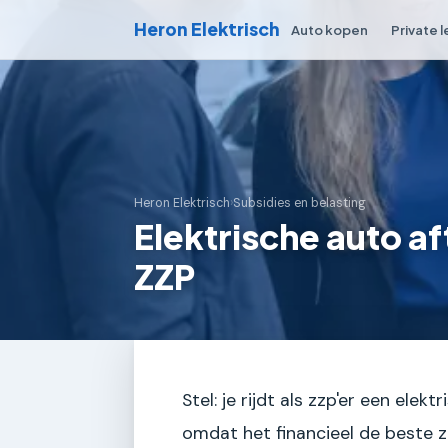
Heron Elektrisch
Auto kopen
Private 
Heron Elektrisch
›
Subsidies en belasting
Elektrische auto af
ZZP
Stel: je rijdt als zzp'er een elek
omdat het financieel de beste zet