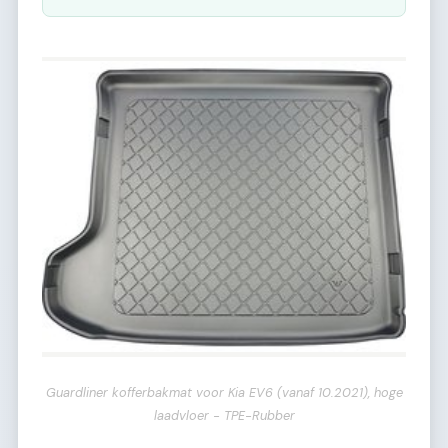
Guardliner kofferbakmat voor Kia EV6 (vanaf 10.2021), hoge
laadvloer - TPE-Rubber