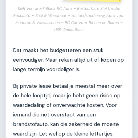
K&R Ventures® Black RC Auto – Bestuurbare Elektrische
Raceauto – Snel & Wendbaar – Afstandsbediening Auto voor
Kinderen & Volwassenen – RC Car voor Binnen en Buiten –
USB Oplaadbaar
Dat maakt het budgetteren een stuk
eenvoudiger. Maar reken altijd uit of kopen op
lange termijn voordeliger is.
Bij private lease betaal je meestal meer over
de hele looptijd, maar je hebt geen risico op
waardedaling of onverwachte kosten. Voor
iemand die net overstapt van een
brandstofauto, kan die zekerheid de moeite
waard zijn. Let wel op de kleine lettertjes.