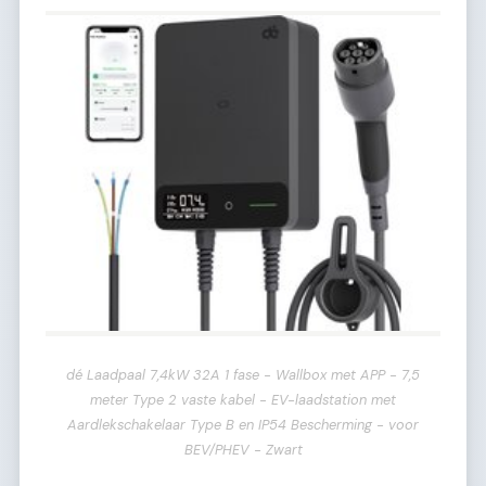
dé Laadpaal 7,4kW 32A 1 fase - Wallbox met APP - 7,5
meter Type 2 vaste kabel - EV-laadstation met
Aardlekschakelaar Type B en IP54 Bescherming - voor
BEV/PHEV - Zwart