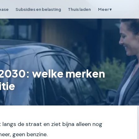
lease
Subsidies en belasting
Thuis laden
Meer ▾
in 2030: welke merken
tie
pt langs de straat en ziet bijna alleen nog
meer, geen benzine.