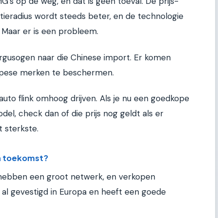
G's op de weg, en dat is geen toeval. De prijs-
ctieradius wordt steeds beter, en de technologie
. Maar er is een probleem.
argusogen naar die Chinese import. Er komen
ropese merken te beschermen.
auto flink omhoog drijven. Als je nu een goedkope
el, check dan of die prijs nog geldt als er
t sterkste.
n toekomst?
 hebben een groot netwerk, en verkopen
s al gevestigd in Europa en heeft een goede