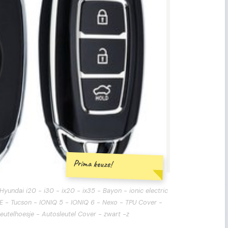
Prima keuze!
Hyundai i20 - i30 - ix20 - ix35 - Bayon - ionic electric
FE - Tucson - IONIQ 5 - IONIQ 6 - Nexo - TPU Cover -
leutelhoesje - Autosleutel Cover - zwart -z