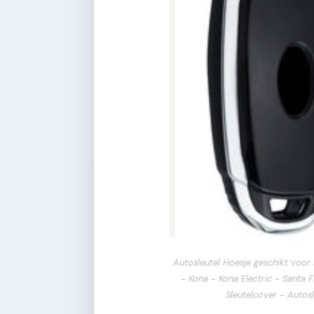
Autosleutel Hoesje geschikt voor 
- Kona - Kona Electric - Santa 
Sleutelcover - Autos