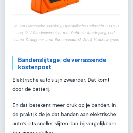
15 Ton Elektrische Autokrik, Hydraulische Hefkracht 33.000
Lbs, 12 V Bandenwisselset met Dubbele Aandrijving, Led-
Lamp, Draagbaar voor Personenauto'S, Suv'S, Vrachtwagens
Bandenslijtage: de verrassende
kostenpost
Elektrische auto’s zijn zwaarder. Dat komt
door de batterij.
En dat betekent meer druk op je banden. In
de praktijk zie je dat banden aan elektrische
auto’s iets sneller slijten dan bij vergelijkbare
benzinemodellen.