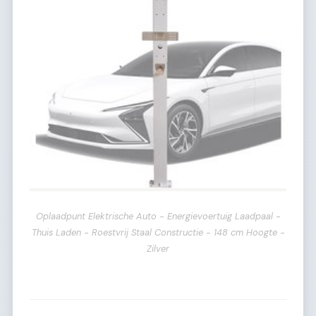
Oplaadpunt Elektrische Auto - Energievoertuig Laadpaal -
Thuis Laden - Roestvrij Staal Constructie - 148 cm Hoogte -
Zilver