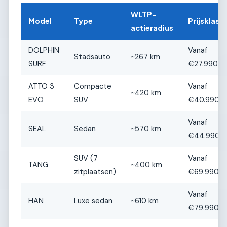
WLTP-
Model
Type
Prijsklass
actieradius
DOLPHIN
Vanaf
Stadsauto
~267 km
SURF
€27.990
ATTO 3
Compacte
Vanaf
~420 km
EVO
SUV
€40.990
Vanaf
SEAL
Sedan
~570 km
€44.990
SUV (7
Vanaf
TANG
~400 km
zitplaatsen)
€69.990
Vanaf
HAN
Luxe sedan
~610 km
€79.990